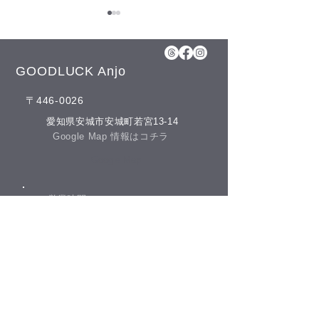
8月5日(水)予約空き状況
【8月のお知らせ】 今年のお
盆も日曜日、11日(火)山の日
GOODLUCK Anjo
の祝日以外は通常通りに営業
​〒446-0026
させて頂いております。 夏の
冷房との付き合
疲れを取りにいらしてくださ
​愛知県安城市安城町若宮13-14
いね♪(^^) こんにちは(^^) 本日
​Google Map 情報はコチラ
の予約空き状況をお知らせし
​Google Map
ます 午前の部 12:00 午後の部
空きがありません
​営業時間
GOODLUCKでは、LINE公式
アカウントでお友達を募集し
​午前の部 10：00－12：00
ております(^^) LINEでのご予
​午後の部 13：00－20：00
約やスマートフォンで管理で
​休院日​
日曜日・祝祭日
きるポイントカード
​(土曜日が祝祭日の場合は営業となります)
​お電話でのお問合せ