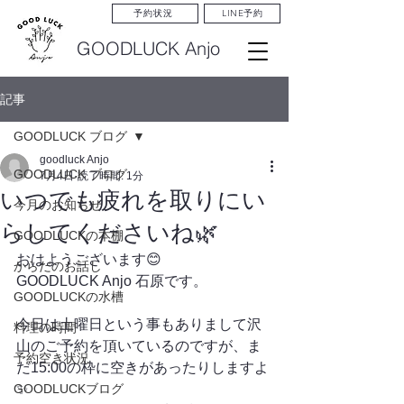
LINE予約
予約状況
GOODLUCK Anjo
記事
GOODLUCK ブログ
goodluck Anjo
GOODLUCK ブログ
7月4日
読了時間: 1分
いつでも疲れを取りにい
今月のお知らせ
らしてくださいね🌿
GOODLUCKの本棚
おはようございます😊
からだのお話し
GOODLUCK Anjo 石原です。
GOODLUCKの水槽
今日は土曜日という事もありまして沢
料理の時間
山のご予約を頂いているのですが、ま
予約空き状況
だ15:00の枠に空きがあったりしますよ
GOODLUCKブログ
✨