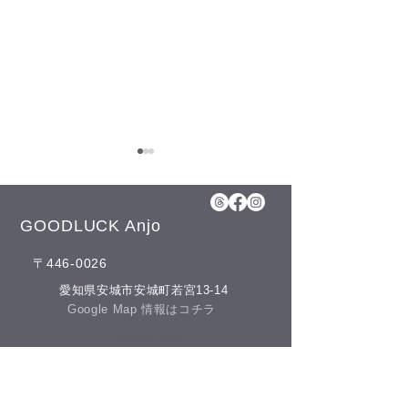
8月5日(水)予約空き状況
【8月のお知らせ】 今年のお
盆も日曜日、11日(火)山の日
GOODLUCK Anjo
の祝日以外は通常通りに営業
​〒446-0026
させて頂いております。 夏の
冷房との付き合
疲れを取りにいらしてくださ
​愛知県安城市安城町若宮13-14
いね♪(^^) こんにちは(^^) 本日
​Google Map 情報はコチラ
の予約空き状況をお知らせし
​Google Map
ます 午前の部 12:00 午後の部
空きがありません
​営業時間
GOODLUCKでは、LINE公式