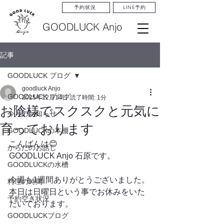
LINE予約
予約状況
GOODLUCK Anjo
記事
GOODLUCK ブログ
goodluck Anjo
GOODLUCK ブログ
2025年12月14日
読了時間: 1分
お陰様でスクスクと元気に
今月のお知らせ
育っております
GOODLUCKの本棚
こんばんは😊
からだのお話し
GOODLUCK Anjo 石原です。
GOODLUCKの水槽
今週も1週間ありがとうございました。
料理の時間
本日は日曜日という事でお休みをいた
予約空き状況
だいております。
GOODLUCKブログ