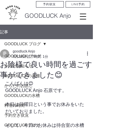
LINE予約
予約状況
GOODLUCK Anjo
記事
GOODLUCK ブログ
goodluck Anjo
GOODLUCK ブログ
6月28日
読了時間: 1分
お陰様で良い時間を過ごす
今月のお知らせ
事ができました😊
GOODLUCKの本棚
こんばんは😊
からだのお話し
GOODLUCK Anjo 石原です。
GOODLUCKの水槽
本日は日曜日という事でお休みをいた
料理の時間
だいておりました。
予約空き状況
GOODLUCKブログ
そして、今日のお休みは待合室の水槽