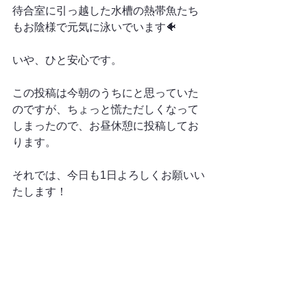
待合室に引っ越した水槽の熱帯魚たち
もお陰様で元気に泳いでいます🐠
いや、ひと安心です。
この投稿は今朝のうちにと思っていた
のですが、ちょっと慌ただしくなって
しまったので、お昼休憩に投稿してお
ります。
それでは、今日も1日よろしくお願いい
たします！