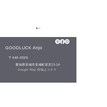
8月5日(水)予約空き状況
【8月のお知らせ】 今年のお
盆も日曜日、11日(火)山の日
GOODLUCK Anjo
の祝日以外は通常通りに営業
​〒446-0026
させて頂いております。 夏の
冷房との付き合
疲れを取りにいらしてくださ
​愛知県安城市安城町若宮13-14
いね♪(^^) こんにちは(^^) 本日
​Google Map 情報はコチラ
の予約空き状況をお知らせし
​Google Map
ます 午前の部 12:00 午後の部
空きがありません
​営業時間
GOODLUCKでは、LINE公式
アカウントでお友達を募集し
​午前の部 10：00－12：00
ております(^^) LINEでのご予
​午後の部 13：00－20：00