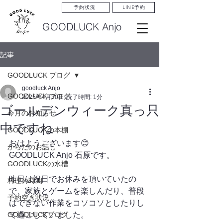
LINE予約
予約状況
GOODLUCK Anjo
記事
GOODLUCK ブログ
goodluck Anjo
GOODLUCK ブログ
2025年4月30日
読了時間: 1分
ゴールデンウィーク真っ只
今月のお知らせ
中ですね
GOODLUCKの本棚
おはようございます😊
からだのお話し
GOODLUCK Anjo 石原です。
GOODLUCKの水槽
昨日は祝日でお休みを頂いていたの
料理の時間
で、家族とゲームを楽しんだり、普段
予約空き状況
はできない作業をコソコソとしたりし
GOODLUCKブログ
て過ごしていました。