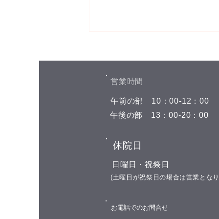
お盆期間中の予約空き状況
こんにちは(^^) お盆期間中の予約
空き状況をお知らせします 8月7
​営業時間
日(金) 午前の部 空きがありませ
​午前の部
​10：00-12：00
ん 午後の部 空きがありません 8
月8日(土)←今日はここです 午前
​午後の部
​13：00-20：00
の部 空きがありません 午後の部
19:00 8月9日(日) お休み 8月10日
​休院日
(月) 午前の部 11:00 午後の部
15:00以降お選び頂けます 8月11
​日曜日・祝祭日
日(火) 山の日の祝日 お休み 8月
​(土曜日が祝祭日の場合は営業となり
12日(水) 午前の部 11:00
​お電話でのお問合せ