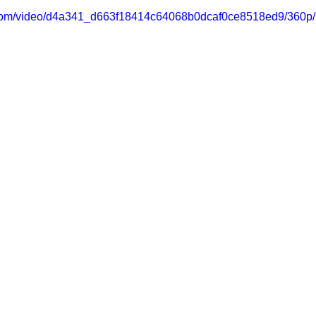
ic.com/video/d4a341_d663f18414c64068b0dcaf0ce8518ed9/360p/