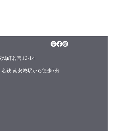
5日(水)予約空き状況
月のお知らせ】 今年のお盆も
日、11日(火)山の日の祝日以
通常通りに営業させて頂いて
城町若宮13-14
ます。 夏の疲れを取りにい
くださいね♪(^^) こんにち
い 名鉄 南安城駅から徒歩7分
^) 本日の予約空き状況をお知
ます 午前の部 12:00 午後
 空きがありません
DLUCKでは、LINE公式アカ
トでお友達を募集しておりま
^) LINEでのご予約やスマー
ォンで管理できるポイントカ