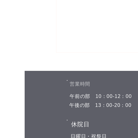
8月6日(木)予約空き状況
【8月のお知らせ】 今年のお盆も
日曜日、11日(火)山の日の祝日以
​営業時間
外は通常通りに営業させて頂いて
​午前の部
​10：00-12：00
おります。 夏の疲れを取りにい
らしてくださいね♪(^^) こんにち
​午後の部
​13：00-20：00
は(^^) 本日の予約空き状況をお知
らせします 午前の部 11:00 午後
​休院日
の部 16:00 19:00 GOODLUCKで
は、LINE公式アカウントでお友
​日曜日・祝祭日