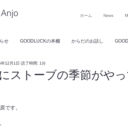
Anjo
ホーム
News
M
らせ
GOODLUCKの本棚
からだのお話し
GOO
25年12月1日
読了時間: 1分
GOODLUCKブログ
にストーブの季節がやっ
 石原です。
。