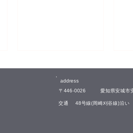
8月5日(水)予約空き状況
【8月のお知らせ】 今年のお盆も
日曜日、11日(火)山の日の祝日以
address​
外は通常通りに営業させて頂いて
​〒446-0026
​愛知県安城市安
おります。 夏の疲れを取りにい
冷房
らしてくださいね♪(^^) こんにち
​交通
​48号線(岡崎刈谷線)沿
は(^^) 本日の予約空き状況をお知
らせします 午前の部 12:00 午後
の部 空きがありません
GOODLUCKでは、LINE公式アカ