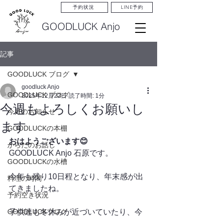
LINE予約
予約状況
GOODLUCK Anjo
記事
GOODLUCK ブログ
goodluck Anjo
GOODLUCK ブログ
2025年12月22日
読了時間: 1分
今週もよろしくお願いし
今月のお知らせ
ます
GOODLUCKの本棚
おはようございます😊
からだのお話し
GOODLUCK Anjo 石原です。
GOODLUCKの水槽
今年も残り10日程となり、年末感が出
料理の時間
てきましたね。
予約空き状況
GOODLUCKブログ
子供達も冬休みが近づいていたり、今