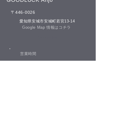
ナツツバキ
​〒446-0026
今朝のコーヒー
​愛知県安城市安城町若宮13-14
​Google Map 情報はコチラ
​Google Map
​営業時間
​午前の部 10：00－12：00
​午後の部 13：00－20：00
​休院日​
日曜日・祝祭日
​(土曜日が祝祭日の場合は営業となります)
​お電話でのお問合せ
​0566-77-8642
tel.​
​タッチして電話をかける