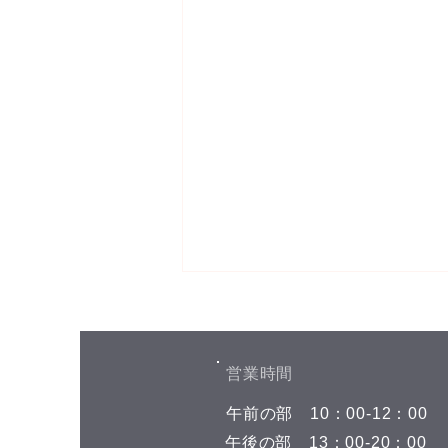
お盆期間中の予約空き状況
こんにちは(^^) お盆期間中の予約
空き状況をお知らせします 8月7
​営業時間
日(金)←今日はここです 午前の部
​午前の部
​10：00-12：00
空きがありません 午後の部 空き
がありません 8月8日(土) 午前の
​午後の部
​13：00-20：00