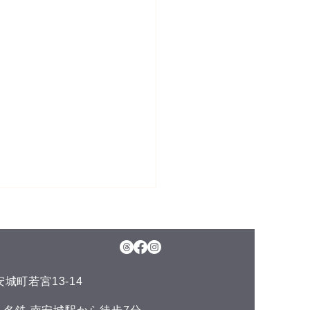
5日(水)予約空き状況
月のお知らせ】 今年のお盆も
日、11日(火)山の日の祝日以
通常通りに営業させて頂いて
城町若宮13-14
ます。 夏の疲れを取りにい
くださいね♪(^^) こんにち