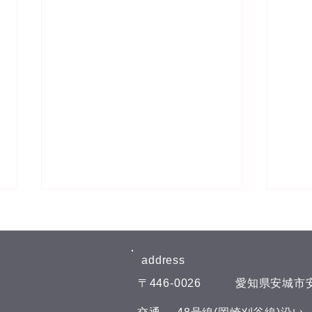
8月6日(木)予約空き状況
8月
【8月のお知らせ】 今年のお盆も
【8
日曜日、11日(火)山の日の祝日以
日曜
address​
外は通常通りに営業させて頂いて
外は
​〒446-0026
​愛知県安城市安
おります。 夏の疲れを取りにい
おり
らしてくださいね♪(^^) こんにち
らして