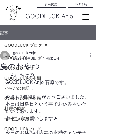
LINE予約
予約状況
GOODLUCK Anjo
記事
GOODLUCK ブログ
goodluck Anjo
GOODLUCK ブログ
2025年8月3日
読了時間: 1分
夏のおやつ
今月のお知らせ
こんにちは😊
GOODLUCKの本棚
GOODLUCK Anjo 石原です。
からだのお話し
今週も1週間ありがとうございました。
GOODLUCKの水槽
本日は日曜日という事でお休みをいた
料理の時間
だいております。
よろしくお願いします🌿
予約空き状況
GOODLUCKブログ
今日のお休みは店舗の水槽のメンテナ