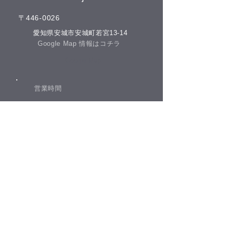
の祝日以外は通常通りに営業
の祝日以外は通常
​〒446-0026
させて頂いております。 夏の
させて頂いており
疲れを取りにいらしてくださ
疲れを取りにいら
​愛知県安城市安城町若宮13-14
いね♪(^^) こんにちは(^^) 本日
​Google Map 情報はコチラ
いね♪(^^) こんにち
の予約空き状況をお知らせし
の予約空き状況を
​Google Map
ます 午前の部 11:00 午後の部
ます 午前の部 12:
16:00 19:00 GOODLUCKで
空きがありません
​営業時間
は、LINE公式アカウントでお
GOODLUCKでは
友達を募集しております(^^)
アカウントでお友
​午前の部 10：00－12：00
LINEでのご予約やスマートフ
​午後の部 13：00－20：00
ております(^^) L
ォンで管理できるポイント
約やスマートフォ
​休院日​
日曜日・祝祭日
きるポイントカー
​(土曜日が祝祭日の場合は営業となります)
​お電話でのお問合せ
​0566-77-8642
tel.​
​タッチして電話をかける