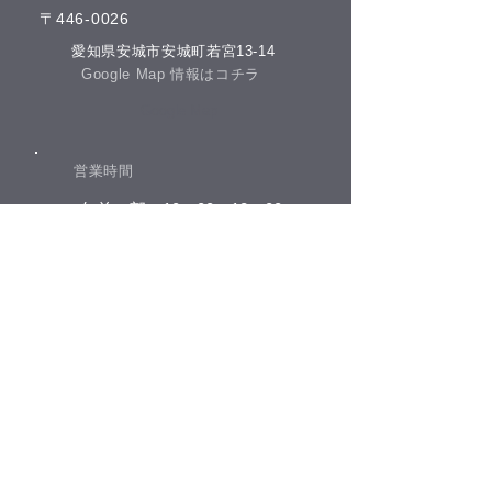
​〒446-0026
今朝のコーヒー
​愛知県安城市安城町若宮13-14
​Google Map 情報はコチラ
​Google Map
​営業時間
​午前の部 10：00－12：00
​午後の部 13：00－20：00
​休院日​
日曜日・祝祭日
​(土曜日が祝祭日の場合は営業となります)
​お電話でのお問合せ
​0566-77-8642
tel.​
​タッチして電話をかける
お支払い方法