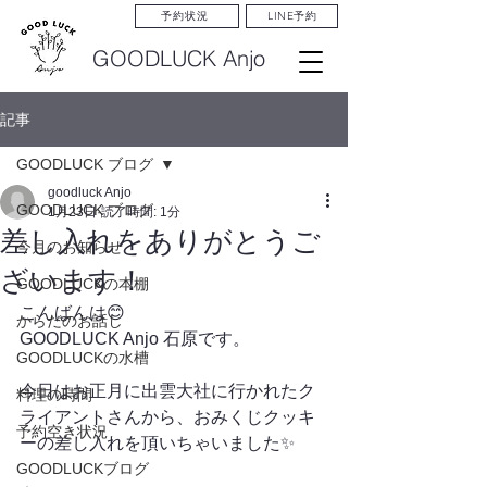
LINE予約
予約状況
GOODLUCK Anjo
記事
GOODLUCK ブログ
goodluck Anjo
GOODLUCK ブログ
1月23日
読了時間: 1分
差し入れをありがとうご
今月のお知らせ
ざいます！
GOODLUCKの本棚
こんばんは😊
からだのお話し
GOODLUCK Anjo 石原です。
GOODLUCKの水槽
今日はお正月に出雲大社に行かれたク
料理の時間
ライアントさんから、おみくじクッキ
予約空き状況
ーの差し入れを頂いちゃいました✨
GOODLUCKブログ