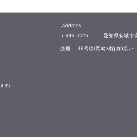
8月6日(木)予約空き状況
8月
【8月のお知らせ】 今年のお盆も
【8
日曜日、11日(火)山の日の祝日以
日曜
address​
外は通常通りに営業させて頂いて
外は
​〒446-0026
​愛知県安城市安
おります。 夏の疲れを取りにい
おり
らしてくださいね♪(^^) こんにち
らして
​交通
​48号線(岡崎刈谷線)沿
は(^^) 本日の予約空き状況をお知
は(^
らせします 午前の部 11:00 午後
らせし
の部 16:00 19:00 GOODLUCKで
の部
は、LINE公式アカウントでお友
GOO
達を募集しております(^^) LINE
ウン
ます)
でのご予約やスマートフォンで管
す(^
理できるポイント
トフ
ード