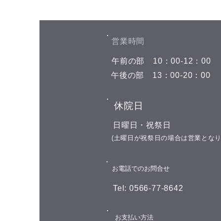
8月7日(金)予約空き状況
こんにちは(^^) 本日の予約空き状
況をお知らせします 午前の部
​営業時間
10:00 午後の部 空きがありません
​午前の部
​10：00-12：00
GOODLUCKでは、LINE公式アカ
ウントでお友達を募集しておりま
​午後の部
​13：00-20：00
す(^^) LINEでのご予約やスマー
トフォンで管理できるポイントカ
​休院日
ード、現在はお誕生日特典のクー
ポンなどを発行していますよ♪ 良
​日曜日・祝祭日
かったら、GOODLUCKとお友達
​(土曜日が祝祭日の場合は営業となり
になりませんか？ 下記のお友達
追加ボタンを押して頂くと登録が
​お電話でのお問合せ
完
Tel: 0566-77-8642
​お支払い方法