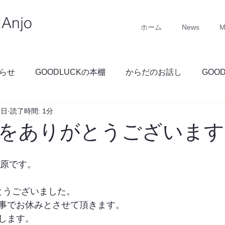
Anjo
ホーム
News
M
らせ
GOODLUCKの本棚
からだのお話し
GOO
6日
読了時間: 1分
GOODLUCKブログ
をありがとうございます
 石原です。
とうございました。
事でお休みとさせて頂きます。
します。