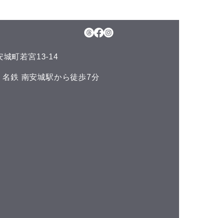
5日(水)予約空き状況
月のお知らせ】 今年のお盆も
日、11日(火)山の日の祝日以
通常通りに営業させて頂いて
城町若宮13-14
ます。 夏の疲れを取りにい
くださいね♪(^^) こんにち
い 名鉄 南安城駅から徒歩7分
^) 本日の予約空き状況をお知
ます 午前の部 12:00 午後
 空きがありません
DLUCKでは、LINE公式アカ
トでお友達を募集しておりま
^) LINEでのご予約やスマー
ォンで管理できるポイントカ