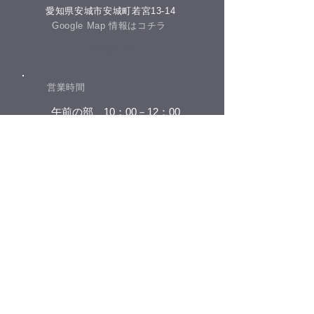
今朝のコーヒー
​愛知県安城市安城町若宮13-14
​Google Map 情報はコチラ
​Google Map
​営業時間
​午前の部 10：00－12：00
​午後の部 13：00－20：00
​休院日​
日曜日・祝祭日
​(土曜日が祝祭日の場合は営業となります)
​お電話でのお問合せ
​0566-77-8642
tel.​
​タッチして電話をかける
お支払い方法