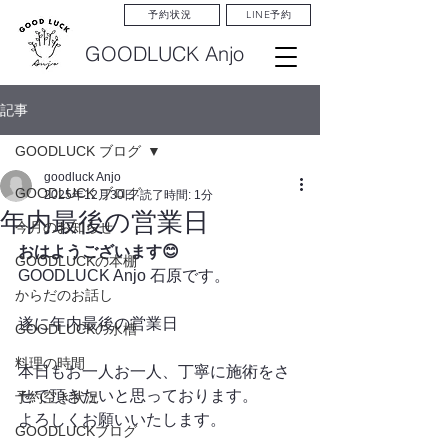
LINE予約
予約状況
GOODLUCK Anjo
記事
GOODLUCK ブログ
goodluck Anjo
GOODLUCK ブログ
2025年12月30日
読了時間: 1分
年内最後の営業日
今月のお知らせ
おはようございます😊
GOODLUCKの本棚
GOODLUCK Anjo 石原です。
からだのお話し
遂に年内最後の営業日
GOODLUCKの水槽
料理の時間
本日もお一人お一人、丁寧に施術をさ
せて頂きたいと思っております。
予約空き状況
よろしくお願いいたします。
GOODLUCKブログ