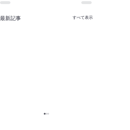
すべて表示
最新記事
8月6日(木)予
【8月のお知らせ】