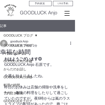
LINE予約
予約状況
GOODLUCK Anjo
記事
GOODLUCK ブログ
goodluck Anjo
GOODLUCK ブログ
6月1日
読了時間: 2分
幸福な時間
今月のお知らせ
おはようございます😊
GOODLUCKの本棚
GOODLUCK Anjo 石原です。
からだのお話し
今週も始まりましたね。
GOODLUCKの水槽
料理の時間
昨日のお休みは店舗の掃除や洗車をし
たり、趣味の料理をしたりして過ごし
予約空き状況
ていたのですが、夜6時からは嵐のラス
GOODLUCKブログ
トライブの配信があったので、晩ごは