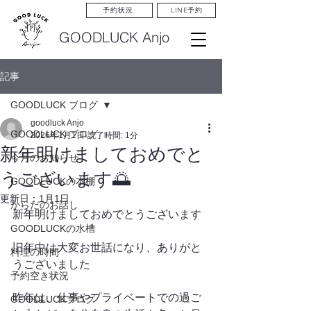
LINE予約
予約状況
GOODLUCK Anjo
記事
GOODLUCK ブログ
goodluck Anjo
GOODLUCK ブログ
2026年1月1日
読了時間: 1分
新年明けましておめでと
今月のお知らせ
うございます🌅
GOODLUCKの本棚
更新日：
1月1日
からだのお話し
新年明けましておめでとうございます
GOODLUCKの水槽
旧年中は大変お世話になり、ありがと
料理の時間
うございました
予約空き状況
昨年は、仕事やプライベートでの過ご
GOODLUCKブログ