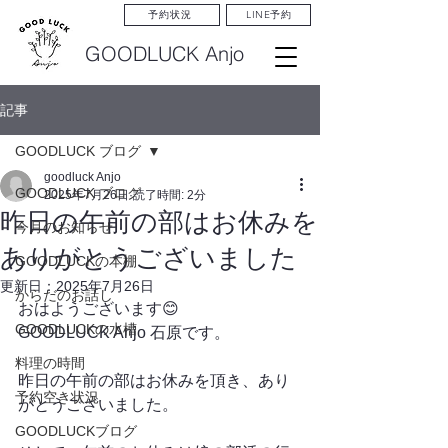
LINE予約
予約状況
GOODLUCK Anjo
記事
GOODLUCK ブログ
goodluck Anjo
GOODLUCK ブログ
2025年7月26日
読了時間: 2分
昨日の午前の部はお休みを
今月のお知らせ
ありがとうございました
GOODLUCKの本棚
更新日：
2025年7月26日
からだのお話し
おはようございます😊
GOODLUCKの水槽
GOODLUCK Anjo 石原です。
料理の時間
昨日の午前の部はお休みを頂き、あり
予約空き状況
がとうございました。
GOODLUCKブログ