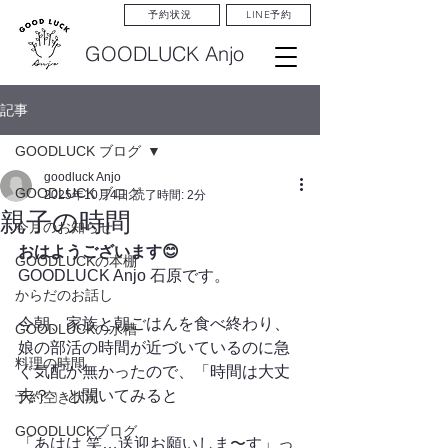
LINE予約
予約状況
GOODLUCK Anjo
記事
GOODLUCK ブログ
goodluck Anjo
GOODLUCK ブログ
2025年10月4日
読了時間: 2分
親子の時間
今月のお知らせ
おはようございます😊
GOODLUCKの本棚
GOODLUCK Anjo 石原です。
からだのお話し
今朝、家族と朝ごはんを食べ終わり、
GOODLUCKの水槽
娘の部活の時間が近づいているのに急
料理の時間
ぐ気配が無かったので、「時間は大丈
夫？」と聞いてみると
予約空き状況
GOODLUCKブログ
「あはは 笑…送迎お願いしま〜す」っ