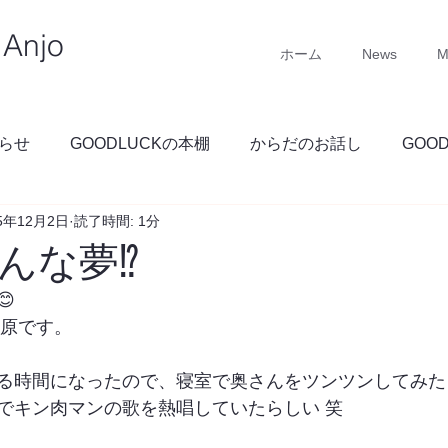
Anjo
ホーム
News
M
らせ
GOODLUCKの本棚
からだのお話し
GOO
25年12月2日
読了時間: 1分
GOODLUCKブログ
んな夢⁉︎

 石原です。
る時間になったので、寝室で奥さんをツンツンしてみた
でキン肉マンの歌を熱唱していたらしい 笑