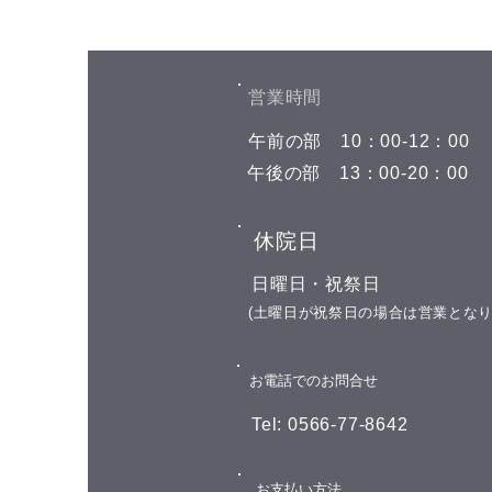
お盆期間中の予約空き状況
こんにちは(^^) お盆期間中の予約
空き状況をお知らせします 8月7
​営業時間
日(金) 午前の部 空きがありませ
​午前の部
​10：00-12：00
ん 午後の部 空きがありません 8
月8日(土) 午前の部 空きがありま
​午後の部
​13：00-20：00
せん 午後の部 空きがありません
8月9日(日)←今日はここです お休
​休院日
み 8月10日(月) 午前の部 11:00 午
後の部 16:00 17:00 18:00 19:00 8
​日曜日・祝祭日
月11日(火) 山の日の祝日 お休み
​(土曜日が祝祭日の場合は営業となり
8月12日(水)
​お電話でのお問合せ
Tel: 0566-77-8642
​お支払い方法