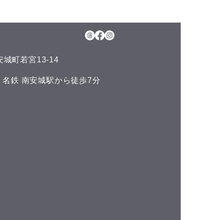
5日(水)予約空き状況
月のお知らせ】 今年のお盆も
日、11日(火)山の日の祝日以
通常通りに営業させて頂いて
城町若宮13-14
ます。 夏の疲れを取りにい
くださいね♪(^^) こんにち
い 名鉄 南安城駅から徒歩7分
^) 本日の予約空き状況をお知
ます 午前の部 12:00 午後
 空きがありません
DLUCKでは、LINE公式アカ
トでお友達を募集しておりま
^) LINEでのご予約やスマー
ォンで管理できるポイントカ