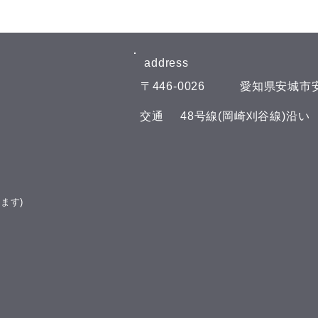
8月6日(木)予約空き状況
8月
【8月のお知らせ】 今年のお盆も
【8
日曜日、11日(火)山の日の祝日以
日曜
address​
外は通常通りに営業させて頂いて
外は
​〒446-0026
​愛知県安城市安
おります。 夏の疲れを取りにい
おり
らしてくださいね♪(^^) こんにち
らして
​交通
​48号線(岡崎刈谷線)沿
は(^^) 本日の予約空き状況をお知
は(^
らせします 午前の部 11:00 午後
らせし
の部 16:00 19:00 GOODLUCKで
の部
は、LINE公式アカウントでお友
GOO
達を募集しております(^^) LINE
ウン
ます)
でのご予約やスマートフォンで管
す(^
理できるポイント
トフ
ード