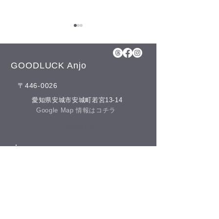
8月5日(水)予約空き状況
【8月のお知らせ】 今年のお
盆も日曜日、11日(火)山の日
GOODLUCK Anjo
の祝日以外は通常通りに営業
​〒446-0026
させて頂いております。 夏の
冷房との付き合
疲れを取りにいらしてくださ
​愛知県安城市安城町若宮13-14
いね♪(^^) こんにちは(^^) 本日
​Google Map 情報はコチラ
の予約空き状況をお知らせし
​Google Map
ます 午前の部 12:00 午後の部
空きがありません
​営業時間
GOODLUCKでは、LINE公式
アカウントでお友達を募集し
​午前の部 10：00－12：00
ております(^^) LINEでのご予
​午後の部 13：00－20：00
約やスマートフォンで管理で
​休院日​
日曜日・祝祭日
きるポイントカード
​(土曜日が祝祭日の場合は営業となります)