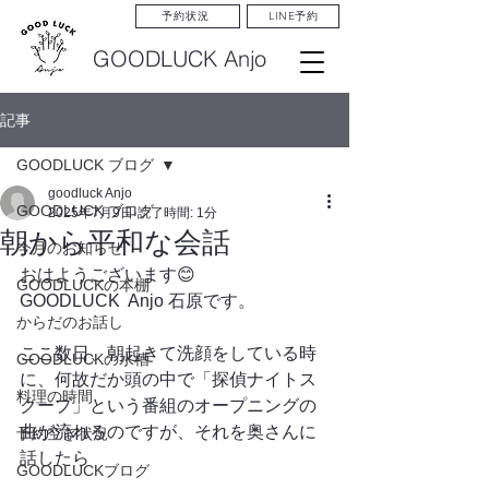
LINE予約
予約状況
GOODLUCK Anjo
記事
GOODLUCK ブログ
goodluck Anjo
GOODLUCK ブログ
2025年7月9日
読了時間: 1分
朝から平和な会話
今月のお知らせ
おはようございます😊
GOODLUCKの本棚
GOODLUCK  Anjo 石原です。
からだのお話し
ここ数日、朝起きて洗顔をしている時
GOODLUCKの水槽
に、何故だか頭の中で「探偵ナイトス
料理の時間
クープ」という番組のオープニングの
曲が流れるのですが、それを奥さんに
予約空き状況
話したら
GOODLUCKブログ