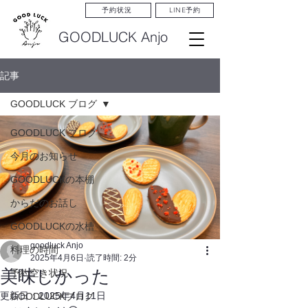
LINE予約
予約状況
GOODLUCK Anjo
記事
GOODLUCK ブログ
GOODLUCK ブログ
今月のお知らせ
GOODLUCKの本棚
からだのお話し
GOODLUCKの水槽
goodluck Anjo
料理の時間
2025年4月6日
読了時間: 2分
美味しかった
予約空き状況
更新日：
2025年4月11日
GOODLUCKブログ