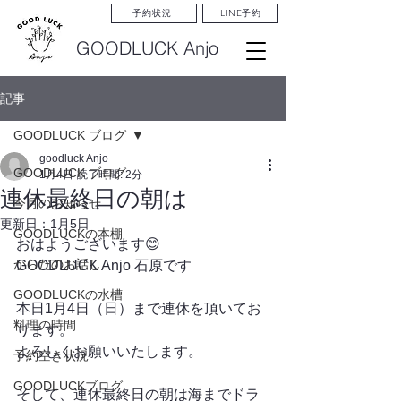
LINE予約
予約状況
GOODLUCK Anjo
記事
GOODLUCK ブログ
goodluck Anjo
GOODLUCK ブログ
1月4日
読了時間: 2分
連休最終日の朝は
今月のお知らせ
更新日：
1月5日
GOODLUCKの本棚
おはようございます😊
からだのお話し
GOODLUCK Anjo 石原です
GOODLUCKの水槽
本日1月4日（日）まで連休を頂いてお
料理の時間
ります。
よろしくお願いいたします。
予約空き状況
GOODLUCKブログ
そして、連休最終日の朝は海までドラ