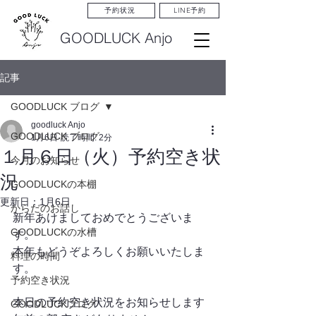
LINE予約
予約状況
GOODLUCK Anjo
記事
GOODLUCK ブログ
goodluck Anjo
GOODLUCK ブログ
1月6日
読了時間: 2分
１月６日（火）予約空き状
今月のお知らせ
況
GOODLUCKの本棚
更新日：
1月6日
からだのお話し
新年あけましておめでとうございま
GOODLUCKの水槽
す。
本年もどうぞよろしくお願いいたしま
料理の時間
す。
予約空き状況
本日の予約空き状況をお知らせします
GOODLUCKブログ