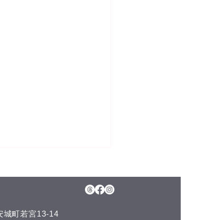
5日(水)予約空き状況
月のお知らせ】 今年のお盆も
日、11日(火)山の日の祝日以
通常通りに営業させて頂いて
城町若宮13-14
ます。 夏の疲れを取りにい