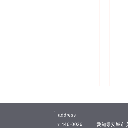
8月6日(木)予約空き状況
8月
【8月のお知らせ】 今年のお盆も
【8
日曜日、11日(火)山の日の祝日以
日曜
address​
外は通常通りに営業させて頂いて
外は
​〒446-0026
​愛知県安城市安
おります。 夏の疲れを取りにい
おり