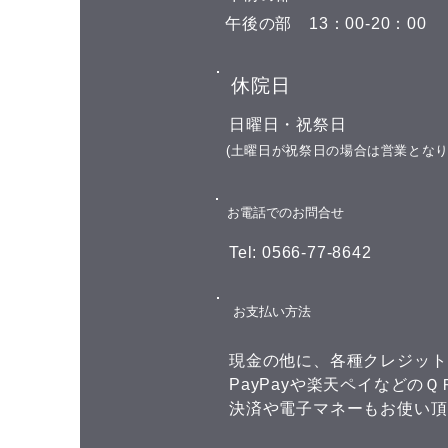
月8日(土) 午前の部 空きがありま
​午後の部
​13：00-20：00
せん 午後の部 空きがありません
8月9日(日)←今日はここです お休
​休院日
み 8月10日(月) 午前の部 11:00 午
後の部 16:00 17:00 18:00 19:00 8
​日曜日・祝祭日
月11日(火) 山の日の祝日 お休み
​(土曜日が祝祭日の場合は営業となり
8月12日(水)
​お電話でのお問合せ
Tel: 0566-77-8642
​お支払い方法
​現金の他に、
各種クレジット
PayPayや楽天ペイなどの
決済や電子マネーもお使い頂