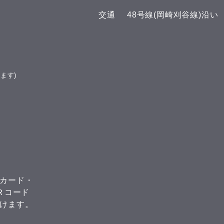
らしてくださいね♪(^^) こんにち
らして
​交通
​48号線(岡崎刈谷線)沿
は(^^) 本日の予約空き状況をお知
は(^
らせします 午前の部 11:00 午後
らせし
の部 16:00 19:00 GOODLUCKで
の部
は、LINE公式アカウントでお友
GOO
達を募集しております(^^) LINE
ウン
ます)
でのご予約やスマートフォンで管
す(^
理できるポイント
トフ
ード
カード・
ＱＲコード
けます。