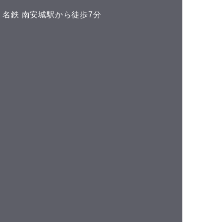
くださいね♪(^^) こんにち
い 名鉄 南安城駅から徒歩7分
^) 本日の予約空き状況をお知
ます 午前の部 12:00 午後
 空きがありません
DLUCKでは、LINE公式アカ
トでお友達を募集しておりま
^) LINEでのご予約やスマー
ォンで管理できるポイントカ