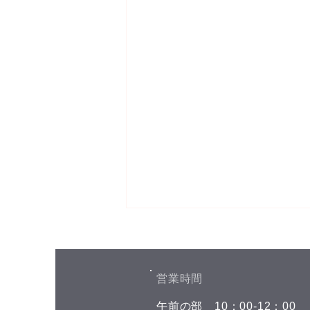
お盆期間中の予約空き状況
こんにちは(^^) お盆期間中の予約
空き状況をお知らせします 8月7
​営業時間
日(金) 午前の部 空きがありませ
​午前の部
​10：00-12：00
ん 午後の部 空きがありません 8