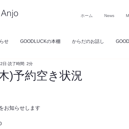
Anjo
ホーム
News
M
らせ
GOODLUCKの本棚
からだのお話し
GOO
22日
読了時間: 2分
GOODLUCKブログ
(木)予約空き状況
をお知らせします
0