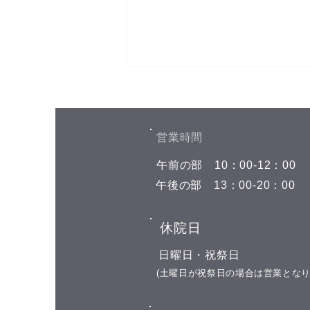
お盆期間中の予約空き状況
こんにちは(^^) お盆期間中の予約
空き状況をお知らせします 8月7
​営業時間
日(金) 午前の部 空きがありませ
​午前の部
​10：00-12：00
ん 午後の部 空きがありません 8
月8日(土)←今日はここです 午前
​午後の部
​13：00-20：00
の部 空きがありません 午後の部
空きがありません 8月9日(日) お
​休院日
休み 8月10日(月) 午前の部 11:00
午後の部 16:00 17:00 18:00 19:00
​日曜日・祝祭日
8月11日(火) 山の日の祝日 お休み
​(土曜日が祝祭日の場合は営業となり
8月12日(水)