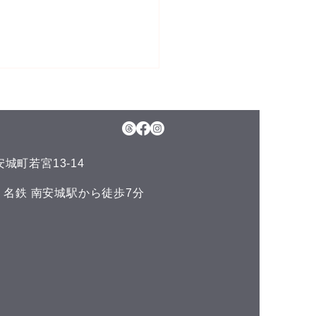
5日(水)予約空き状況
月のお知らせ】 今年のお盆も
日、11日(火)山の日の祝日以
通常通りに営業させて頂いて
城町若宮13-14
ます。 夏の疲れを取りにい
くださいね♪(^^) こんにち
い 名鉄 南安城駅から徒歩7分
^) 本日の予約空き状況をお知
ます 午前の部 12:00 午後
 空きがありません
DLUCKでは、LINE公式アカ
トでお友達を募集しておりま
^) LINEでのご予約やスマー
ォンで管理できるポイントカ