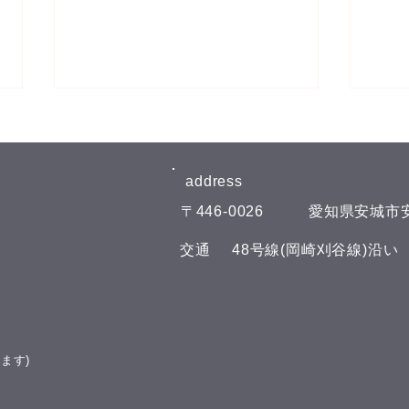
8月6日(木)予約空き状況
8月
【8月のお知らせ】 今年のお盆も
【8
日曜日、11日(火)山の日の祝日以
日曜
address​
外は通常通りに営業させて頂いて
外は
​〒446-0026
​愛知県安城市安
おります。 夏の疲れを取りにい
おり
らしてくださいね♪(^^) こんにち
らして
​交通
​48号線(岡崎刈谷線)沿
は(^^) 本日の予約空き状況をお知
は(^
らせします 午前の部 11:00 午後
らせし
の部 16:00 19:00 GOODLUCKで
の部
は、LINE公式アカウントでお友
GOO
達を募集しております(^^) LINE
ウン
ます)
でのご予約やスマートフォンで管
す(^
理できるポイント
トフ