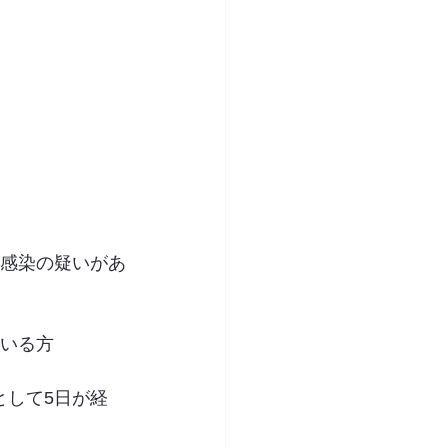
は感染の疑いがあ
ている方
として5日が経