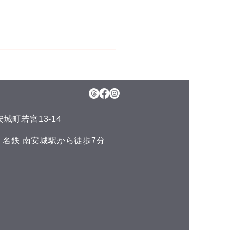
5日(水)予約空き状況
月のお知らせ】 今年のお盆も
日、11日(火)山の日の祝日以
通常通りに営業させて頂いて
城町若宮13-14
ます。 夏の疲れを取りにい
くださいね♪(^^) こんにち
い 名鉄 南安城駅から徒歩7分
^) 本日の予約空き状況をお知
ます 午前の部 12:00 午後
 空きがありません
DLUCKでは、LINE公式アカ
トでお友達を募集しておりま
^) LINEでのご予約やスマー
ォンで管理できるポイントカ