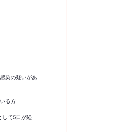
は感染の疑いがあ
ている方
として5日が経