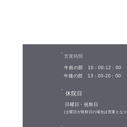
お盆期間中の予約空き状況
こんにちは(^^) お盆期間中の予約
空き状況をお知らせします 8月7
​営業時間
日(金)←今日はここです 午前の部
​午前の部
​10：00-12：00
空きがありません 午後の部 空き
がありません 8月8日(土) 午前の
​午後の部
​13：00-20：00
部 空きがありません 午後の部
15:00 16:00 17:00 18:00 8月9日
​休院日
(日) お休み 8月10日(月) 午前の部
11:00 午後の部 お選び頂けます 8
​日曜日・祝祭日
月11日(火) 山の日の祝日 お休み
​(土曜日が祝祭日の場合は営業となり
8月12日(水)