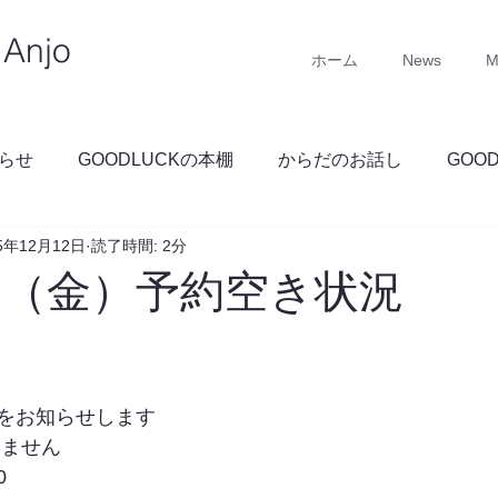
Anjo
ホーム
News
M
らせ
GOODLUCKの本棚
からだのお話し
GOO
5年12月12日
読了時間: 2分
GOODLUCKブログ
2日（金）予約空き状況
をお知らせします
りません
0