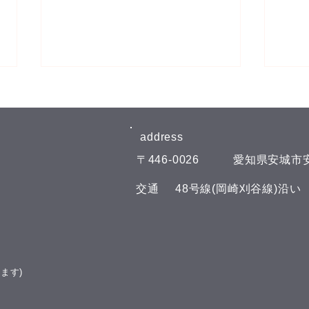
8月6日(木)予約空き状況
8月
【8月のお知らせ】 今年のお盆も
【8
日曜日、11日(火)山の日の祝日以
日曜
address​
外は通常通りに営業させて頂いて
外は
​〒446-0026
​愛知県安城市安
おります。 夏の疲れを取りにい
おり
らしてくださいね♪(^^) こんにち
らして
​交通
​48号線(岡崎刈谷線)沿
は(^^) 本日の予約空き状況をお知
は(^
らせします 午前の部 11:00 午後
らせし
の部 16:00 19:00 GOODLUCKで
の部
は、LINE公式アカウントでお友
GOO
達を募集しております(^^) LINE
ウン
ます)
でのご予約やスマートフォンで管
す(^
理できるポイント
トフ