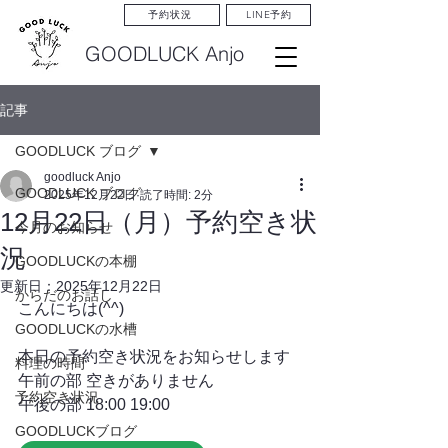
LINE予約
予約状況
GOODLUCK Anjo
記事
GOODLUCK ブログ
goodluck Anjo
GOODLUCK ブログ
2025年12月22日
読了時間: 2分
12月22日（月）予約空き状
今月のお知らせ
況
GOODLUCKの本棚
更新日：
2025年12月22日
からだのお話し
こんにちは(^^)
GOODLUCKの水槽
本日の予約空き状況をお知らせします
料理の時間
午前の部 空きがありません
予約空き状況
午後の部 18:00 19:00
GOODLUCKブログ