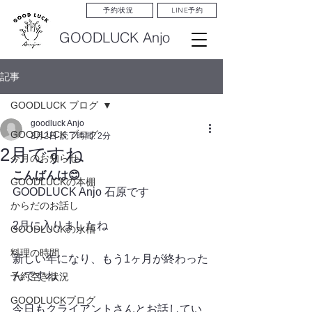
LINE予約
予約状況
GOODLUCK Anjo
記事
GOODLUCK ブログ
goodluck Anjo
GOODLUCK ブログ
2月2日
読了時間: 2分
2月ですね
今月のお知らせ
こんばんは😊
GOODLUCKの本棚
GOODLUCK Anjo 石原です
からだのお話し
2月に入りましたね
GOODLUCKの水槽
料理の時間
新しい年になり、もう1ヶ月が終わった
んですね
予約空き状況
GOODLUCKブログ
今日もクライアントさんとお話してい