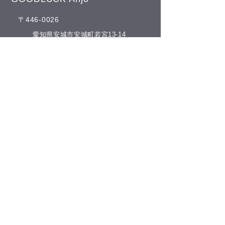
の祝日以外は通常通りに営業
​〒446-0026
させて頂いております。 夏の
冷房との付き合
疲れを取りにいらしてくださ
​愛知県安城市安城町若宮13-14
いね♪(^^) こんにちは(^^) 本日
​Google Map 情報はコチラ
の予約空き状況をお知らせし
​Google Map
ます 午前の部 12:00 午後の部
空きがありません
​営業時間
GOODLUCKでは、LINE公式
アカウントでお友達を募集し
​午前の部 10：00－12：00
ております(^^) LINEでのご予
​午後の部 13：00－20：00
約やスマートフォンで管理で
​休院日​
日曜日・祝祭日
きるポイントカード
​(土曜日が祝祭日の場合は営業となります)
​お電話でのお問合せ
​0566-77-8642
tel.​
​タッチして電話をかける