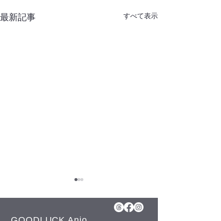
すべて表示
最新記事
8月5日(水)予約空き状況
【8月のお知らせ】 今年のお
盆も日曜日、11日(火)山の日
GOODLUCK Anjo