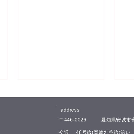
address​
​〒446-0026
​愛知県安城市安
自律
​交通
​48号線(岡崎刈谷線)沿