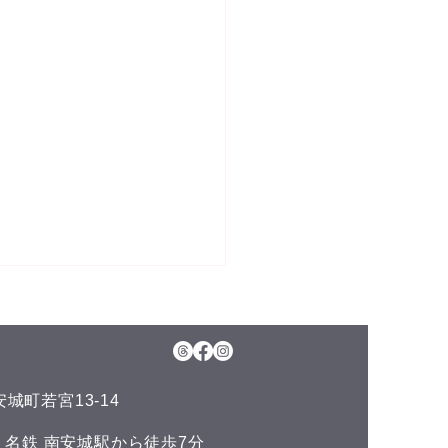
城町若宮13-14
神経のお話し
い 名鉄 南安城駅から徒歩7分