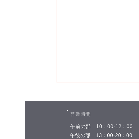
​営業時間
​午前の部
​10：00-12：00
​午後の部
​13：00-20：00