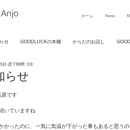
Anjo
ホーム
News
M
らせ
GOODLUCKの本棚
からだのお話し
GOO
25日
読了時間: 2分
GOODLUCKブログ
知らせ
 石原です 
続いていますね 
かかったのに、一気に気温が下がった事もあると思うの