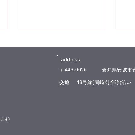
8月
【8
日曜
address​
外は
​〒446-0026
​愛知県安城市安
おり
らして
​交通
​48号線(岡崎刈谷線)沿
は(^
今週もスパイスカレーを作っ
らせし
てみました🍛
の部 1
は、
達を募
ます)
での
理で