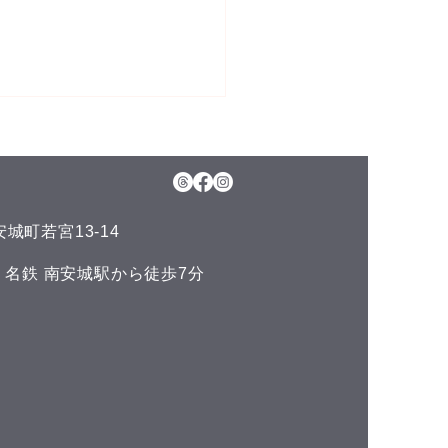
6日(木)予約空き状況
月のお知らせ】 今年のお盆も
日、11日(火)山の日の祝日以
通常通りに営業させて頂いて
城町若宮13-14
ます。 夏の疲れを取りにい
くださいね♪(^^) こんにち
い 名鉄 南安城駅から徒歩7分
^) 本日の予約空き状況をお知
ます 午前の部 11:00 午後
6:00 19:00 GOODLUCKで
LINE公式アカウントでお友
集しております(^^) LINE
ご予約やスマートフォンで管
きるポイント