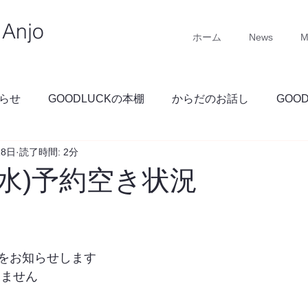
Anjo
ホーム
News
M
らせ
GOODLUCKの本棚
からだのお話し
GOO
18日
読了時間: 2分
GOODLUCKブログ
(水)予約空き状況
をお知らせします
りません