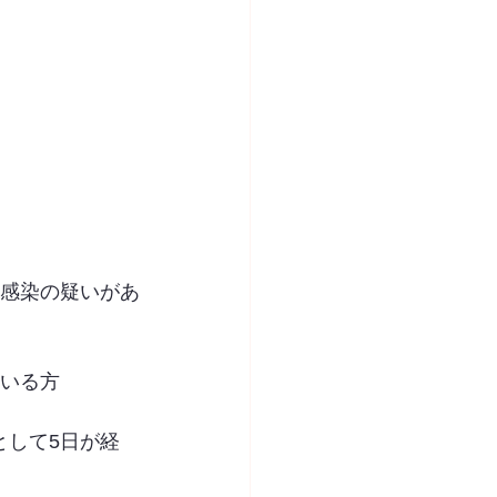
は感染の疑いがあ
ている方
として5日が経