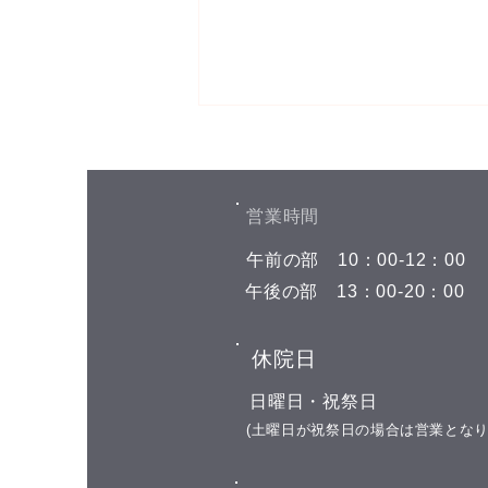
お盆期間中の予約空き状況
こんにちは(^^) お盆期間中の予約
空き状況をお知らせします 8月7
​営業時間
日(金) 午前の部 空きがありませ
​午前の部
​10：00-12：00
ん 午後の部 空きがありません 8
月8日(土) 午前の部 空きがありま
​午後の部
​13：00-20：00
せん 午後の部 空きがありません
8月9日(日)←今日はここです お休
​休院日
み 8月10日(月) 午前の部 11:00 午
後の部 16:00 17:00 18:00 19:00 8
​日曜日・祝祭日
月11日(火) 山の日の祝日 お休み
​(土曜日が祝祭日の場合は営業となり
8月12日(水)