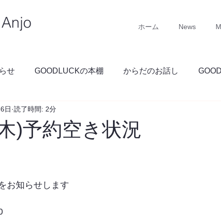
Anjo
ホーム
News
M
らせ
GOODLUCKの本棚
からだのお話し
GOO
26日
読了時間: 2分
GOODLUCKブログ
(木)予約空き状況
をお知らせします
0