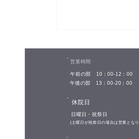
お盆期間中の予約空き状況
こんにちは(^^) お盆期間中の予約
空き状況をお知らせします 8月7
​営業時間
日(金)←今日はここです 午前の部
​午前の部
​10：00-12：00
空きがありません 午後の部 空き
がありません 8月8日(土) 午前の
​午後の部
​13：00-20：00
部 空きがありません 午後の部
15:00 16:00 17:00 18:00 8月9日
​休院日
(日) お休み 8月10日(月) 午前の部
11:00 午後の部 お選び頂けます 8
​日曜日・祝祭日
月11日(火) 山の日の祝日 お休み
​(土曜日が祝祭日の場合は営業となり
8月12日(水)