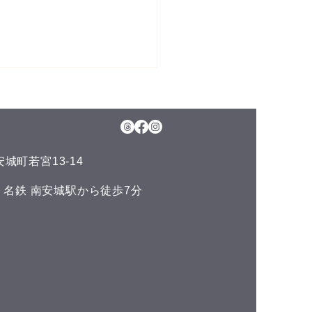
5日(水)予約空き状況
月のお知らせ】 今年のお盆も
日、11日(火)山の日の祝日以
通常通りに営業させて頂いて
城町若宮13-14
ます。 夏の疲れを取りにい
くださいね♪(^^) こんにち
い 名鉄 南安城駅から徒歩7分
^) 本日の予約空き状況をお知
ます 午前の部 12:00 午後
 空きがありません
DLUCKでは、LINE公式アカ
トでお友達を募集しておりま
^) LINEでのご予約やスマー
ォンで管理できるポイントカ