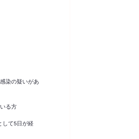
は感染の疑いがあ
ている方
として5日が経