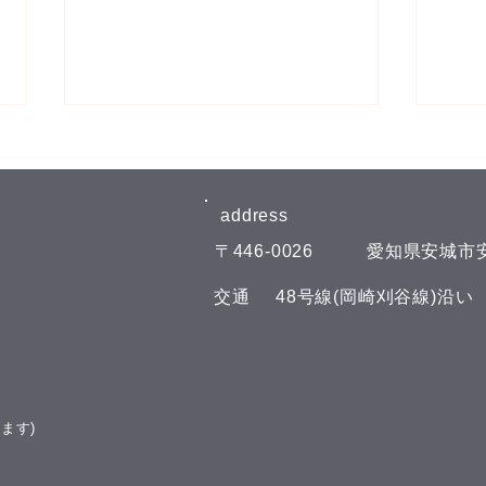
8月6日(木)予約空き状況
8月
【8月のお知らせ】 今年のお盆も
【8
日曜日、11日(火)山の日の祝日以
日曜
address​
外は通常通りに営業させて頂いて
外は
​〒446-0026
​愛知県安城市安
おります。 夏の疲れを取りにい
おり
らしてくださいね♪(^^) こんにち
らして
​交通
​48号線(岡崎刈谷線)沿
は(^^) 本日の予約空き状況をお知
は(^
らせします 午前の部 11:00 午後
らせし
の部 16:00 19:00 GOODLUCKで
の部
は、LINE公式アカウントでお友
GOO
達を募集しております(^^) LINE
ウン
ます)
でのご予約やスマートフォンで管
す(^
理できるポイント
トフ