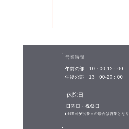
お盆期間中の予約空き状況
こんにちは(^^) お盆期間中の予約
空き状況をお知らせします 8月7
​営業時間
日(金) 午前の部 空きがありませ
​午前の部
​10：00-12：00
ん 午後の部 空きがありません 8
月8日(土) 午前の部 空きがありま
​午後の部
​13：00-20：00
せん 午後の部 空きがありません
8月9日(日)←今日はここです お休
​休院日
み 8月10日(月) 午前の部 11:00 午
後の部 16:00 17:00 18:00 19:00 8
​日曜日・祝祭日
月11日(火) 山の日の祝日 お休み
​(土曜日が祝祭日の場合は営業となり
8月12日(水)