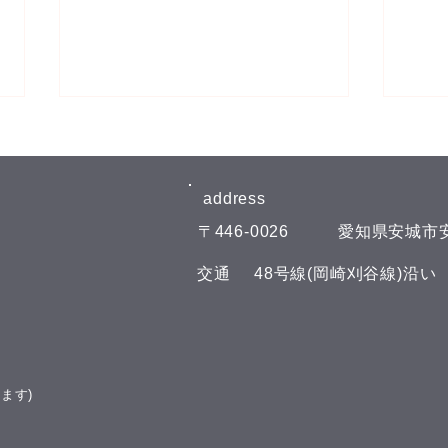
8月
【8
日曜
address​
外は
​〒446-0026
​愛知県安城市安
おり
らして
​交通
​48号線(岡崎刈谷線)沿
は(^
今週もスパイスカレーを作っ
らせし
てみました🍛
の部 1
は、
達を募
ます)
での
理で