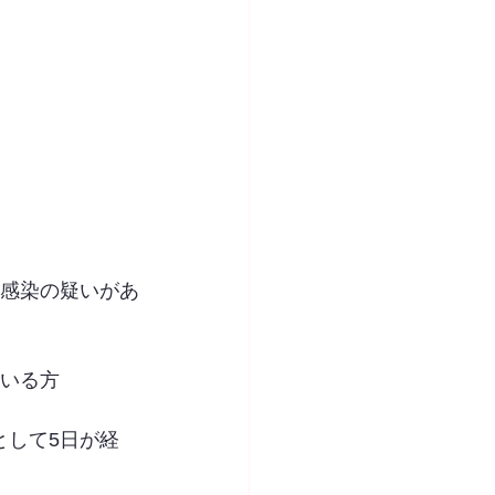
は感染の疑いがあ
ている方
として5日が経