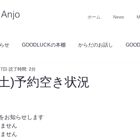
Anjo
ホーム
News
M
らせ
GOODLUCKの本棚
からだのお話し
GOO
27日
読了時間: 2分
GOODLUCKブログ
(土)予約空き状況
をお知らせします
りません
りません