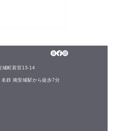
6日(木)予約空き状況
月のお知らせ】 今年のお盆も
日、11日(火)山の日の祝日以
通常通りに営業させて頂いて
城町若宮13-14
ます。 夏の疲れを取りにい
くださいね♪(^^) こんにち
い 名鉄 南安城駅から徒歩7分
^) 本日の予約空き状況をお知
ます 午前の部 11:00 午後
6:00 19:00 GOODLUCKで
LINE公式アカウントでお友
集しております(^^) LINE
ご予約やスマートフォンで管
きるポイント