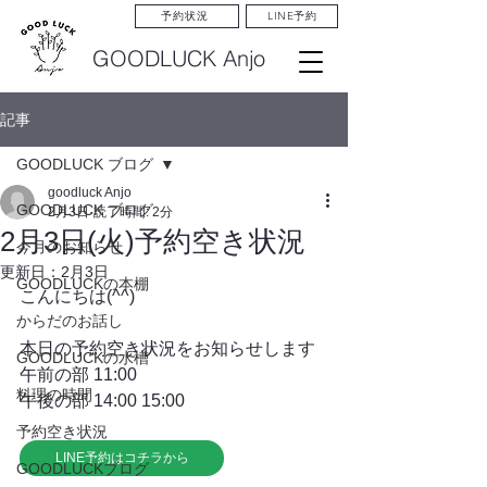
LINE予約
予約状況
GOODLUCK Anjo
記事
GOODLUCK ブログ
goodluck Anjo
GOODLUCK ブログ
2月3日
読了時間: 2分
2月3日(火)予約空き状況
今月のお知らせ
更新日：
2月3日
GOODLUCKの本棚
こんにちは(^^)
からだのお話し
本日の予約空き状況をお知らせします
GOODLUCKの水槽
午前の部 11:00
料理の時間
午後の部 14:00 15:00
予約空き状況
LINE予約はコチラから
GOODLUCKブログ