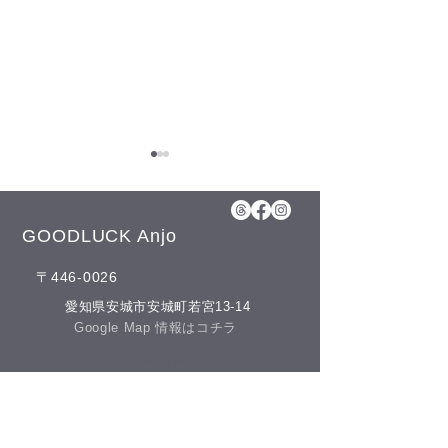
8月6日(木)予
【8月のお知らせ】
盆も日曜日、11日
GOODLUCK Anjo
の祝日以外は通常
​〒446-0026
させて頂いており
疲れを取りにいら
​愛知県安城市安城町若宮13-14
今週もスパイスカレーを
​Google Map 情報はコチラ
いね♪(^^) こんにち
作ってみました🍛
の予約空き状況を
​Google Map
ます 午前の部 11:
16:00 19:00 GO
​営業時間
は、LINE公式ア