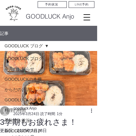
LINE予約
予約状況
GOODLUCK Anjo
記事
GOODLUCK ブログ
GOODLUCK ブログ
今月のお知らせ
GOODLUCKの本棚
からだのお話し
GOODLUCKの水槽
goodluck Anjo
料理の時間
2025年3月24日
読了時間: 1分
3学期もお疲れさま！
予約空き状況
更新日：
2025年3月28日
GOODLUCKブログ