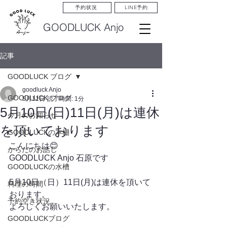
LINE予約
予約状況
GOODLUCK Anjo
記事
GOODLUCK ブログ
goodluck Anjo
GOODLUCK ブログ
5月11日
読了時間: 1分
5月10日(日)11日(月)は連休
今月のお知らせ
を頂いております
GOODLUCKの本棚
こんにちは😊
からだのお話し
GOODLUCK Anjo 石原です
GOODLUCKの水槽
5月10日（日）11日(月)は連休を頂いて
料理の時間
おります。
予約空き状況
よろしくお願いいたします。
GOODLUCKブログ