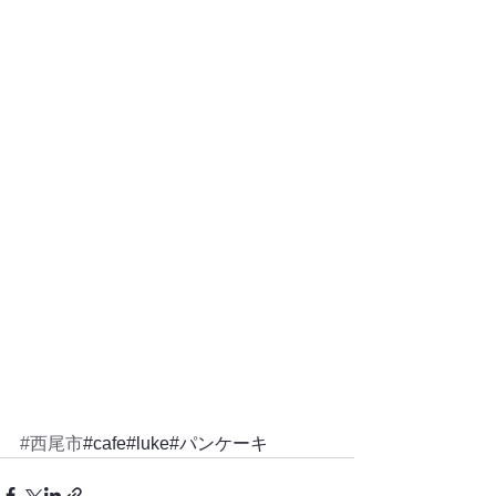
#西尾市
#cafe#luke#パンケーキ