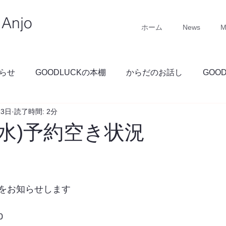
Anjo
ホーム
News
M
らせ
GOODLUCKの本棚
からだのお話し
GOO
13日
読了時間: 2分
GOODLUCKブログ
(水)予約空き状況
をお知らせします
0