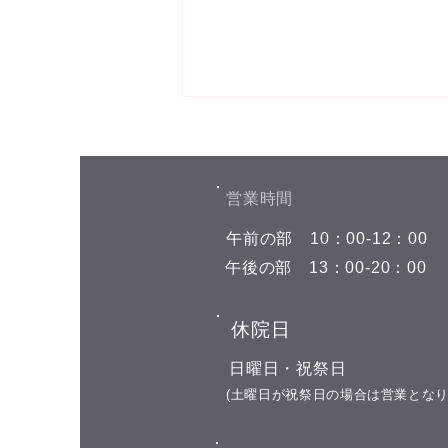
お盆期間中の予約空き状況
こんにちは(^^) お盆期間中の予約
空き状況をお知らせします 8月7
​営業時間
日(金) 午前の部 空きがありませ
​午前の部
​10：00-12：00
ん 午後の部 空きがありません 8
月8日(土) 午前の部 空きがありま
​午後の部
​13：00-20：00
せん 午後の部 空きがありません
8月9日(日)←今日はここです お休
​休院日
み 8月10日(月) 午前の部 11:00 午
後の部 16:00 17:00 18:00 19:00 8
​日曜日・祝祭日
月11日(火) 山の日の祝日 お休み
​(土曜日が祝祭日の場合は営業となり
8月12日(水)