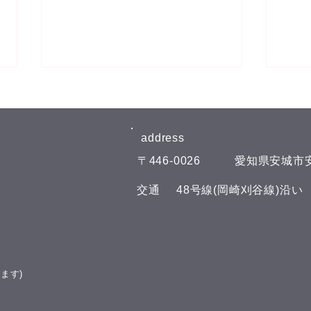
8月
【8
日曜
address​
外は
​〒446-0026
​愛知県安城市安
おり
らして
​交通
​48号線(岡崎刈谷線)沿
は(^
今週もスパイスカレーを作っ
らせし
てみました🍛
の部 1
は、
達を募
ます)
での
理で