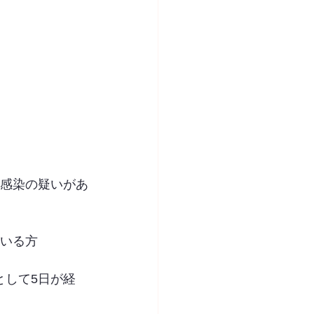
は感染の疑いがあ
ている方
として5日が経