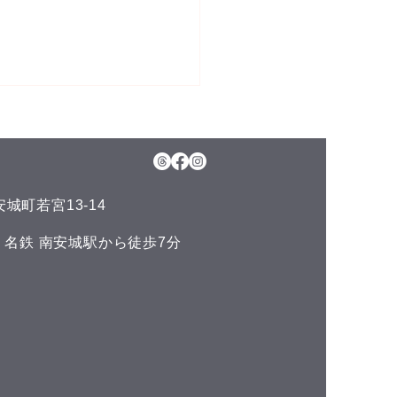
6日(木)予約空き状況
月のお知らせ】 今年のお盆も
日、11日(火)山の日の祝日以
通常通りに営業させて頂いて
城町若宮13-14
ます。 夏の疲れを取りにい
くださいね♪(^^) こんにち
い 名鉄 南安城駅から徒歩7分
^) 本日の予約空き状況をお知
ます 午前の部 11:00 午後
6:00 19:00 GOODLUCKで
LINE公式アカウントでお友
集しております(^^) LINE
ご予約やスマートフォンで管
きるポイント