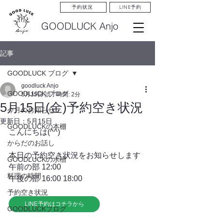
LINE予約
予約状況
GOODLUCK Anjo
記事
GOODLUCK ブログ
goodluck Anjo
GOODLUCK ブログ
5月15日
読了時間: 2分
5月15日(金)予約空き状況
今月のお知らせ
更新日：
5月15日
GOODLUCKの本棚
こんにちは(^^)
からだのお話し
本日の予約空き状況をお知らせします
GOODLUCKの水槽
午前の部 12:00
料理の時間
午後の部 16:00 18:00
予約空き状況
LINE予約はコチラから
GOODLUCKブログ