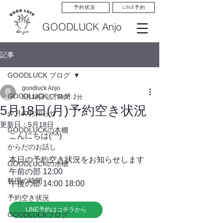
LINE予約
予約状況
GOODLUCK Anjo
記事
GOODLUCK ブログ
goodluck Anjo
GOODLUCK ブログ
5月18日
読了時間: 2分
5月18日(月)予約空き状況
今月のお知らせ
更新日：
5月18日
GOODLUCKの本棚
こんにちは(^^)
からだのお話し
本日の予約空き状況をお知らせします
GOODLUCKの水槽
午前の部 12:00
料理の時間
午後の部 14:00 18:00
予約空き状況
LINE予約はコチラから
GOODLUCKブログ