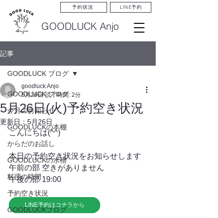
LINE予約
予約状況
GOODLUCK Anjo
記事
GOODLUCK ブログ
goodluck Anjo
GOODLUCK ブログ
5月26日
読了時間: 2分
5月26日(火)予約空き状況
今月のお知らせ
更新日：
5月26日
GOODLUCKの本棚
こんにちは(^^)
からだのお話し
本日の予約空き状況をお知らせします
GOODLUCKの水槽
午前の部 空きがありません
料理の時間
午後の部 19:00
予約空き状況
LINE予約はコチラから
GOODLUCKブログ