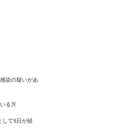
は感染の疑いがあ
ている方
として5日が経