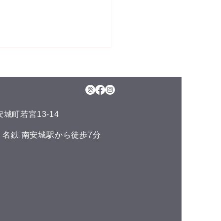
5日(水)予約空き状況
月のお知らせ】 今年のお盆も
日、11日(火)山の日の祝日以
通常通りに営業させて頂いて
城町若宮13-14
ます。 夏の疲れを取りにい
くださいね♪(^^) こんにち
い 名鉄 南安城駅から徒歩7分
^) 本日の予約空き状況をお知
ます 午前の部 12:00 午後
 空きがありません
DLUCKでは、LINE公式アカ
トでお友達を募集しておりま
^) LINEでのご予約やスマー
ォンで管理できるポイントカ