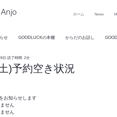
Anjo
ホーム
News
M
らせ
GOODLUCKの本棚
からだのお話し
GOO
29日
読了時間: 2分
GOODLUCKブログ
(土)予約空き状況
をお知らせします
りません
りません