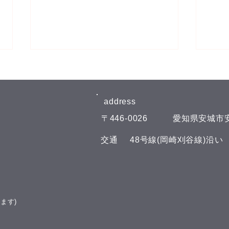
8月6日(木)予約空き状況
8月
【8月のお知らせ】 今年のお盆も
【8
日曜日、11日(火)山の日の祝日以
日曜
address​
外は通常通りに営業させて頂いて
外は
​〒446-0026
​愛知県安城市安
おります。 夏の疲れを取りにい
おり
らしてくださいね♪(^^) こんにち
らして
​交通
​48号線(岡崎刈谷線)沿
は(^^) 本日の予約空き状況をお知
は(^
らせします 午前の部 11:00 午後
らせし
の部 16:00 19:00 GOODLUCKで
の部
は、LINE公式アカウントでお友
GOO
達を募集しております(^^) LINE
ウン
ます)
でのご予約やスマートフォンで管
す(^
理できるポイント
トフ