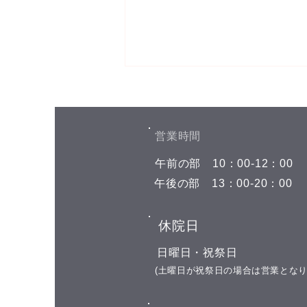
お盆期間中の予約空き状況
こんにちは(^^) お盆期間中の予約
空き状況をお知らせします 8月7
​営業時間
日(金)←今日はここです 午前の部
​午前の部
​10：00-12：00
空きがありません 午後の部 空き
がありません 8月8日(土) 午前の
​午後の部
​13：00-20：00
部 空きがありません 午後の部
15:00 17:00 18:00 8月9日(日) お
​休院日
休み 8月10日(月) 午前の部 11:00
午後の部 15:00以降お選び頂けま
​日曜日・祝祭日
す 8月11日(火) 山の日の祝日 お
​(土曜日が祝祭日の場合は営業となり
休み 8月12日(水)