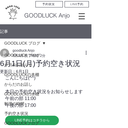
LINE予約
予約状況
GOODLUCK Anjo
記事
GOODLUCK ブログ
goodluck Anjo
GOODLUCK ブログ
6月1日
読了時間: 2分
6月1日(月)予約空き状況
今月のお知らせ
更新日：
6月1日
GOODLUCKの本棚
こんにちは(^^)
からだのお話し
本日の予約空き状況をお知らせします
GOODLUCKの水槽
午前の部 11:00
料理の時間
午後の部 17:00
予約空き状況
LINE予約はコチラから
GOODLUCKブログ