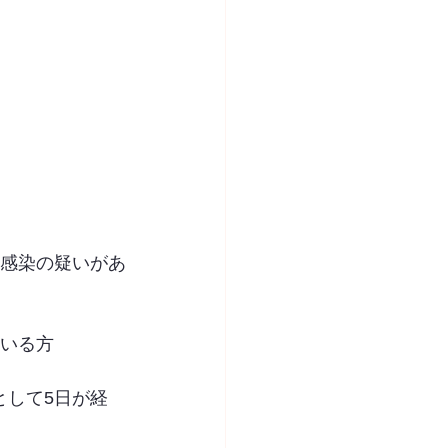
は感染の疑いがあ
ている方
として5日が経