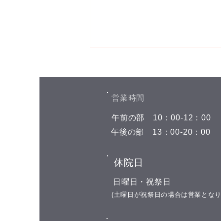
お盆期間中の予約空き状況
こんにちは(^^) お盆期間中の予約
空き状況をお知らせします 8月7
​営業時間
日(金)←今日はここです 午前の部
​午前の部
​10：00-12：00
空きがありません 午後の部 空き
がありません 8月8日(土) 午前の
​午後の部
​13：00-20：00
部 空きがありません 午後の部
15:00 17:00 18:00 8月9日(日) お
​休院日
休み 8月10日(月) 午前の部 11:00
午後の部 15:00以降お選び頂けま
​日曜日・祝祭日
す 8月11日(火) 山の日の祝日 お
​(土曜日が祝祭日の場合は営業となり
休み 8月12日(水)