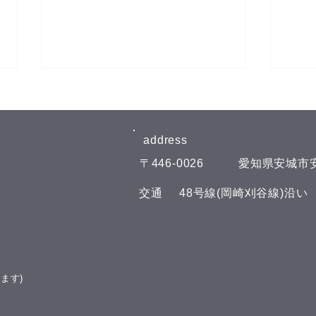
8月6日(木)予約空き状況
8月
【8月のお知らせ】 今年のお盆も
【8
日曜日、11日(火)山の日の祝日以
日曜
address​
外は通常通りに営業させて頂いて
外は
​〒446-0026
​愛知県安城市安
おります。 夏の疲れを取りにい
おり
らしてくださいね♪(^^) こんにち
らして
​交通
​48号線(岡崎刈谷線)沿
は(^^) 本日の予約空き状況をお知
は(^
らせします 午前の部 11:00 午後
らせし
の部 16:00 19:00 GOODLUCKで
の部
は、LINE公式アカウントでお友
GOO
達を募集しております(^^) LINE
ウン
ます)
でのご予約やスマートフォンで管
す(^
理できるポイント
トフ