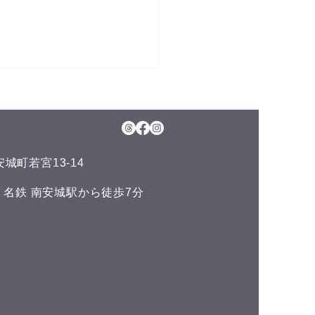
5日(水)予約空き状況
月のお知らせ】 今年のお盆も
日、11日(火)山の日の祝日以
通常通りに営業させて頂いて
城町若宮13-14
ます。 夏の疲れを取りにい
くださいね♪(^^) こんにち
い 名鉄 南安城駅から徒歩7分
^) 本日の予約空き状況をお知
ます 午前の部 12:00 午後
 空きがありません
DLUCKでは、LINE公式アカ
トでお友達を募集しておりま
^) LINEでのご予約やスマー
ォンで管理できるポイントカ