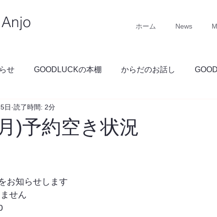
Anjo
ホーム
News
M
らせ
GOODLUCKの本棚
からだのお話し
GOO
15日
読了時間: 2分
GOODLUCKブログ
(月)予約空き状況
をお知らせします
りません
0