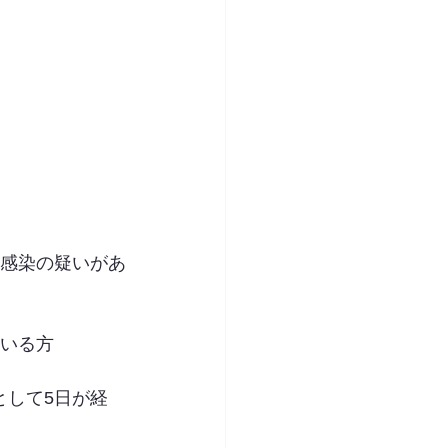
は感染の疑いがあ
ている方
として5日が経