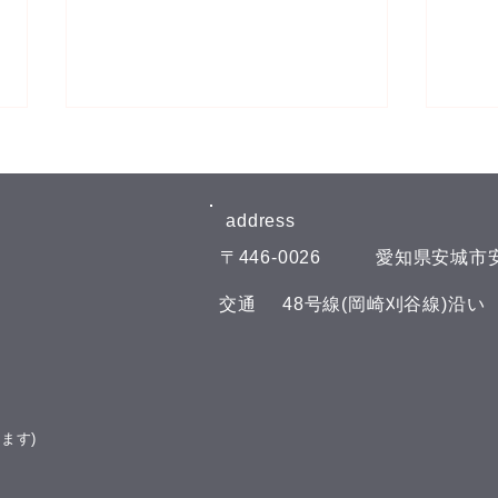
8月6日(木)予約空き状況
8月
【8月のお知らせ】 今年のお盆も
【8
日曜日、11日(火)山の日の祝日以
日曜
address​
外は通常通りに営業させて頂いて
外は
​〒446-0026
​愛知県安城市安
おります。 夏の疲れを取りにい
おり
らしてくださいね♪(^^) こんにち
らして
​交通
​48号線(岡崎刈谷線)沿
は(^^) 本日の予約空き状況をお知
は(^
らせします 午前の部 11:00 午後
らせし
の部 16:00 19:00 GOODLUCKで
の部
は、LINE公式アカウントでお友
GOO
達を募集しております(^^) LINE
ウン
ます)
でのご予約やスマートフォンで管
す(^
理できるポイント
トフ