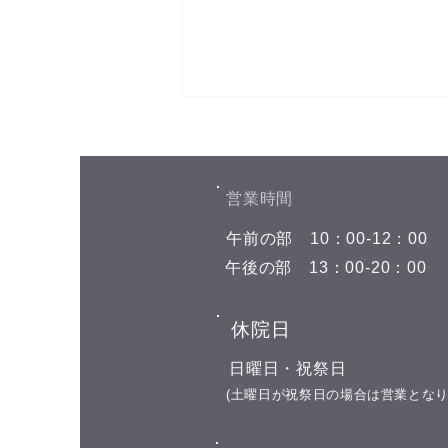
お盆期間中の予約空き状況
こんにちは(^^) お盆期間中の予約
空き状況をお知らせします 8月7
​営業時間
日(金) 午前の部 空きがありませ
​午前の部
​10：00-12：00
ん 午後の部 空きがありません 8
月8日(土)←今日はここです 午前
​午後の部
​13：00-20：00
の部 空きがありません 午後の部
空きがありません 8月9日(日) お
​休院日
休み 8月10日(月) 午前の部 11:00
午後の部 16:00 17:00 18:00 19:00
​日曜日・祝祭日
8月11日(火) 山の日の祝日 お休み
​(土曜日が祝祭日の場合は営業となり
8月12日(水)