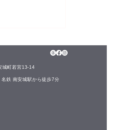
5日(水)予約空き状況
月のお知らせ】 今年のお盆も
日、11日(火)山の日の祝日以
通常通りに営業させて頂いて
城町若宮13-14
ます。 夏の疲れを取りにい
くださいね♪(^^) こんにち
い 名鉄 南安城駅から徒歩7分
^) 本日の予約空き状況をお知
ます 午前の部 12:00 午後
 空きがありません
DLUCKでは、LINE公式アカ
トでお友達を募集しておりま
^) LINEでのご予約やスマー
ォンで管理できるポイントカ