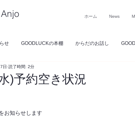
Anjo
ホーム
News
M
らせ
GOODLUCKの本棚
からだのお話し
GOO
17日
読了時間: 2分
GOODLUCKブログ
(水)予約空き状況
をお知らせします