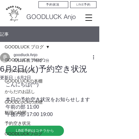
LINE予約
予約状況
GOODLUCK Anjo
記事
GOODLUCK ブログ
goodluck Anjo
GOODLUCK ブログ
6月2日
読了時間: 2分
6月2日(火)予約空き状況
今月のお知らせ
更新日：
6月2日
GOODLUCKの本棚
こんにちは(^^)
からだのお話し
本日の予約空き状況をお知らせします
GOODLUCKの水槽
午前の部 11:00
料理の時間
午後の部 17:00 19:00
予約空き状況
LINE予約はコチラから
GOODLUCKブログ