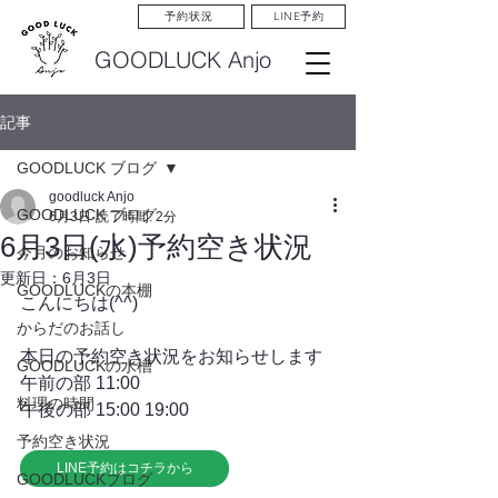
LINE予約
予約状況
GOODLUCK Anjo
記事
GOODLUCK ブログ
goodluck Anjo
GOODLUCK ブログ
6月3日
読了時間: 2分
6月3日(水)予約空き状況
今月のお知らせ
更新日：
6月3日
GOODLUCKの本棚
こんにちは(^^)
からだのお話し
本日の予約空き状況をお知らせします
GOODLUCKの水槽
午前の部 11:00
料理の時間
午後の部 15:00 19:00
予約空き状況
LINE予約はコチラから
GOODLUCKブログ