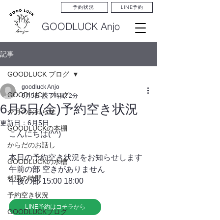
LINE予約
予約状況
GOODLUCK Anjo
記事
GOODLUCK ブログ
goodluck Anjo
GOODLUCK ブログ
6月5日
読了時間: 2分
6月5日(金)予約空き状況
今月のお知らせ
更新日：
6月5日
GOODLUCKの本棚
こんにちは(^^)
からだのお話し
本日の予約空き状況をお知らせします
GOODLUCKの水槽
午前の部 空きがありません
料理の時間
午後の部 15:00 18:00
予約空き状況
LINE予約はコチラから
GOODLUCKブログ