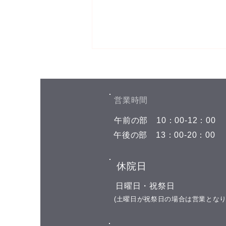
お盆期間中の予約空き状況
こんにちは(^^) お盆期間中の予約
空き状況をお知らせします 8月7
​営業時間
日(金) 午前の部 空きがありませ
​午前の部
​10：00-12：00
ん 午後の部 空きがありません 8
月8日(土) 午前の部 空きがありま
​午後の部
​13：00-20：00
せん 午後の部 空きがありません
8月9日(日)←今日はここです お休
​休院日
み 8月10日(月) 午前の部 11:00 午
後の部 16:00 17:00 18:00 19:00 8
​日曜日・祝祭日
月11日(火) 山の日の祝日 お休み
​(土曜日が祝祭日の場合は営業となり
8月12日(水)