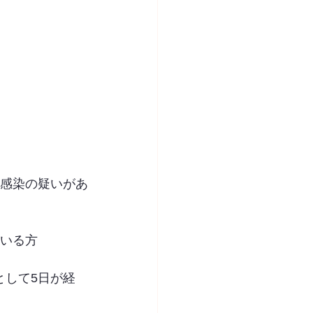
は感染の疑いがあ
ている方
として5日が経