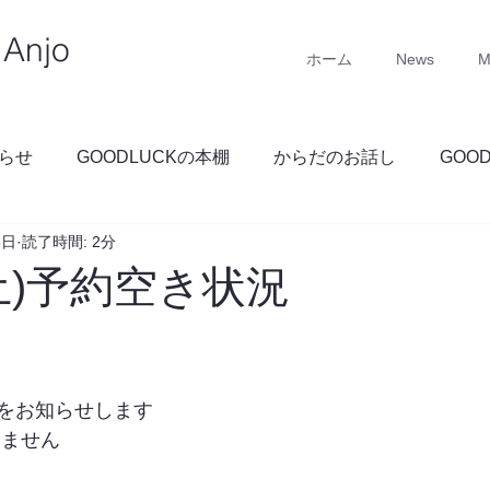
Anjo
ホーム
News
M
らせ
GOODLUCKの本棚
からだのお話し
GOO
5日
読了時間: 2分
GOODLUCKブログ
土)予約空き状況
をお知らせします
りません