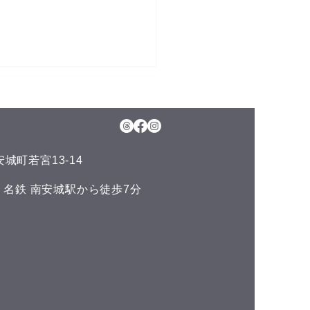
5日(水)予約空き状況
月のお知らせ】 今年のお盆も
日、11日(火)山の日の祝日以
通常通りに営業させて頂いて
城町若宮13-14
ます。 夏の疲れを取りにい
くださいね♪(^^) こんにち
い 名鉄 南安城駅から徒歩7分
^) 本日の予約空き状況をお知
ます 午前の部 12:00 午後
 空きがありません
DLUCKでは、LINE公式アカ
トでお友達を募集しておりま
^) LINEでのご予約やスマー
ォンで管理できるポイントカ