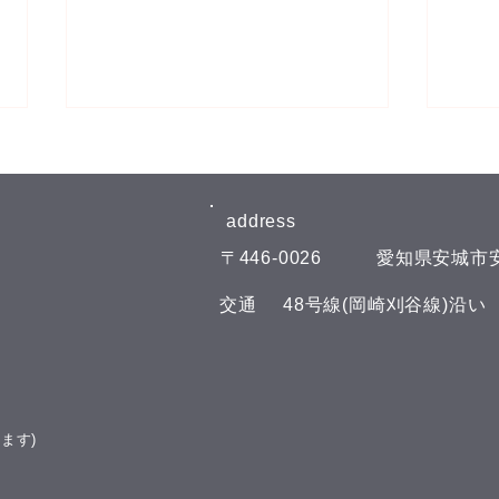
8月6日(木)予約空き状況
8月
【8月のお知らせ】 今年のお盆も
【8
日曜日、11日(火)山の日の祝日以
日曜
address​
外は通常通りに営業させて頂いて
外は
​〒446-0026
​愛知県安城市安
おります。 夏の疲れを取りにい
おり
らしてくださいね♪(^^) こんにち
らして
​交通
​48号線(岡崎刈谷線)沿
は(^^) 本日の予約空き状況をお知
は(^
らせします 午前の部 11:00 午後
らせし
の部 16:00 19:00 GOODLUCKで
の部
は、LINE公式アカウントでお友
GOO
達を募集しております(^^) LINE
ウン
ます)
でのご予約やスマートフォンで管
す(^
理できるポイント
トフ