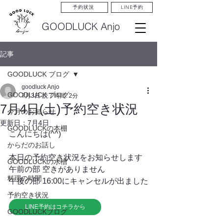
LINE予約
予約状況
GOODLUCK Anjo
記事
GOODLUCK ブログ
goodluck Anjo
GOODLUCK ブログ
7月3日
読了時間: 2分
7月4日(土)予約空き状況
今月のお知らせ
更新日：
7月4日
GOODLUCKの本棚
こんにちは(^^)
からだのお話し
本日の予約空き状況をお知らせします
GOODLUCKの水槽
午前の部 空きがありません
料理の時間
午後の部 16:00にキャンセルが出ました
予約空き状況
LINE予約はコチラから
GOODLUCKブログ