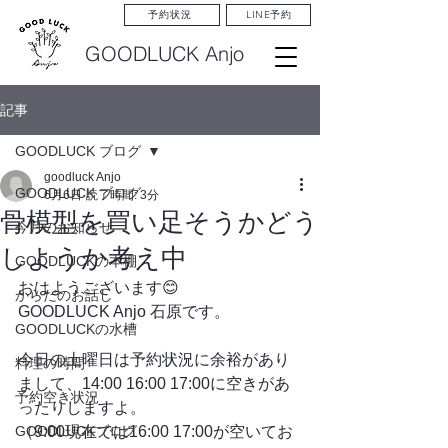
LINE予約
予約状況
GOODLUCK Anjo
記事
GOODLUCK ブログ
goodluck Anjo
GOODLUCK ブログ
6月6日
読了時間: 3分
骨模型を買い足そうかどう
今月のお知らせ
しようか考え中
GOODLUCKの本棚
おはようございます😊
からだのお話し
GOODLUCK Anjo 石原です。
GOODLUCKの水槽
今日の土曜日は予約状況に余裕があり
料理の時間
まして、14:00 16:00 17:00に空きがあ
予約空き状況
ったりしますよ。
GOODLUCKブログ
（9:00現在では16:00 17:00が空いてお