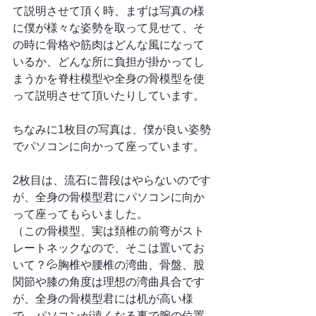
て説明させて頂く時、まずは写真の様
に僕が様々な姿勢を取って見せて、そ
の時に骨格や筋肉はどんな風になって
いるか、どんな所に負担が掛かってし
まうかを脊柱模型や全身の骨模型を使
って説明させて頂いたりしています。
ちなみに1枚目の写真は、僕が良い姿勢
でパソコンに向かって座っています。
2枚目は、流石に普段はやらないのです
が、全身の骨模型君にパソコンに向か
って座ってもらいました。
（この骨模型、実は頚椎の前弯がスト
レートネックなので、そこは置いてお
いて？💦胸椎や腰椎の湾曲、骨盤、股
関節や膝の角度は理想の湾曲具合です
が、全身の骨模型君には机が高い様
で、パソコンが遠くなる事で腕の位置