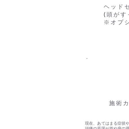
​ヘッ
(頭が
​※オ
​01
​施術
現在、あてはまる症状
頭痛の原因が首や肩の凝