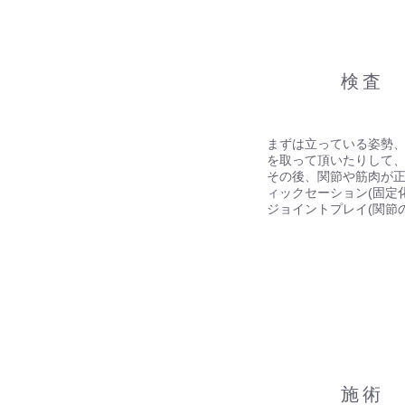
​03
​検査
まずは立っている姿勢
を取って頂いたりして
その後、関節や筋肉が
ィックセーション(固定
ジョイントプレイ(関節
​04
​施術