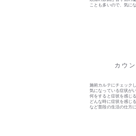
ことも多いので、気に
​02
​カウ
施術カルテにチェック
気になっている症状が
何をすると症状を感じ
どんな時に症状を感じ
など普段の生活の仕方