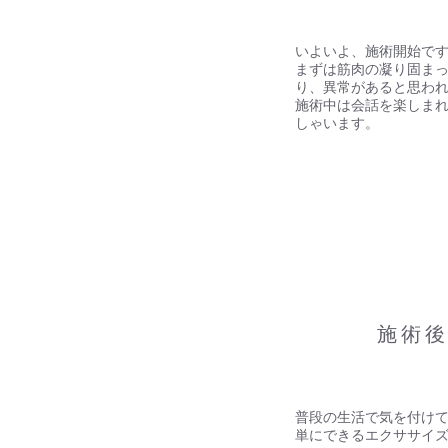
いよいよ、施術開始で
まずは筋肉の凝り固ま
り、
異常があると思わ
施術中は会話を楽しま
しゃいます。
​05
​施術
普段の生活で気を付け
単にできるエクササイ