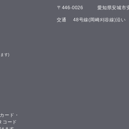
​〒446-0026
​愛知県安城市安
​交通
​48号線(岡崎刈谷線)沿
ます)
カード・
ＱＲコード
けます。